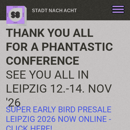
Skip to content
STADT NACH ACHT
THANK YOU ALL
FOR A PHANTASTIC
CONFERENCE
SEE YOU ALL IN
LEIPZIG 12.-14. NOV
'26
SUPER EARLY BIRD PRESALE
LEIPZIG 2026 NOW ONLINE -
CLICK HERE!