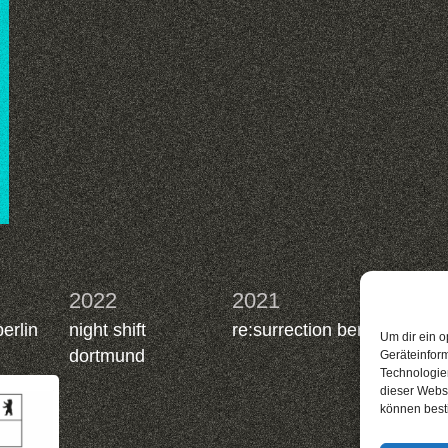
2022
2021
2019
berlin
night shift
re:surrection berlin
nacht.
Um dir ein o
dortmund
berlin
Geräteinfor
Technologien
dieser Websi
können best