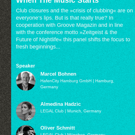
Club closures and the »crisis of clubbing« are on
everyone’s lips. But is that really true? In
cooperation with Groove Magazin and in line
with the conference motto »Zeitgeist & the
Future of Nightlife« this panel shifts the focus to
fresh beginnings...
Speaker
Marcel Bohnen
HafenCity Hamburg GmbH
| Hamburg,
Germany
Almedina Hadzic
LEGAL Club
| Munich, Germany
Oliver Schmitt
LEGAL Club
| München, Germany