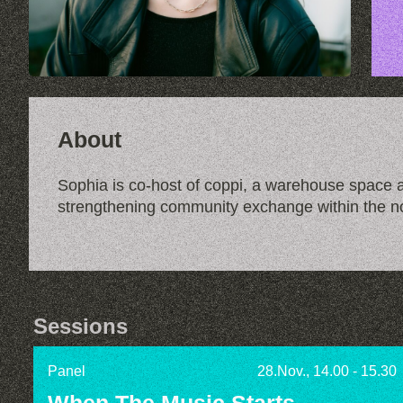
About
Sophia is co-host of coppi, a warehouse space an
strengthening community exchange within the 
Sessions
Panel
28.Nov., 14.00 - 15.30
When The Music Starts