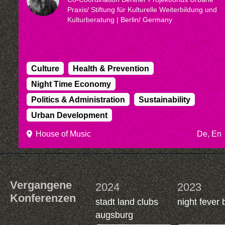
Praxis/ Stiftung für Kulturelle Weiterbildung und
Kulturberatung
| Berlin/ Germany
Culture
Health & Prevention
Night Time Economy
Politics & Administration
Sustainability
Urban Development
House of Music
De, En
Vergangene
2024
2023
Konferenzen
stadt land clubs
night fever 
augsburg