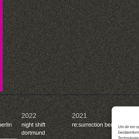
2022
2021
2019
berlin
night shift
re:surrection berlin
nacht.
Um dir ein o
dortmund
berlin
Geräteinfor
Technologien